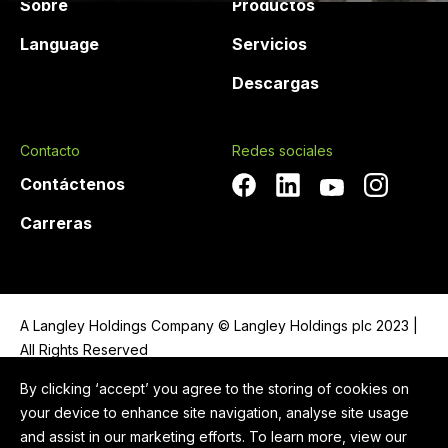
Sobre
Productos
Language
Servicios
Descargas
Contacto
Redes sociales
Contáctenos
Carreras
A Langley Holdings Company © Langley Holdings plc 2023 |
All Rights Reserved
By clicking ‘accept’ you agree to the storing of cookies on
Política de privacidad
your device to enhance site navigation, analyse site usage
Legal Notice
and assist in our marketing efforts. To learn more, view our