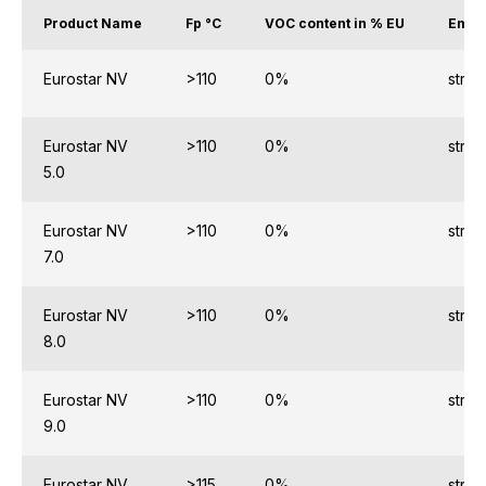
Product Name
Fp °C
VOC content in % EU
Emul
Eurostar NV
>110
0%
stron
Eurostar NV
>110
0%
stron
5.0
Eurostar NV
>110
0%
stron
7.0
Eurostar NV
>110
0%
stron
8.0
Eurostar NV
>110
0%
stron
9.0
Eurostar NV
>115
0%
stron