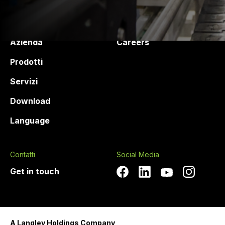
Druck Chemie
Products and services
Azienda
Careers
Prodotti
Servizi
Download
Language
Contatti
Social Media
Get in touch
A Langley Holdings Company