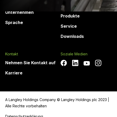
Druck Chemie
Produkte und
Dienstleistungen
Unternehmen
Produkte
Sprache
Service
Downloads
Kontakt
Soziale Medien
Nehmen Sie Kontakt auf
Karriere
A Langley Holdings Company © Langley Holdings plc 2023 |
Alle Rechte vorbehalten
Datenschutzerklärung