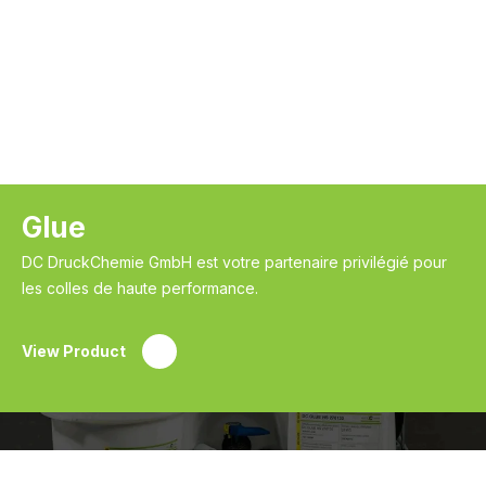
Glue
DC DruckChemie GmbH est votre partenaire privilégié pour
les colles de haute performance.
View Product