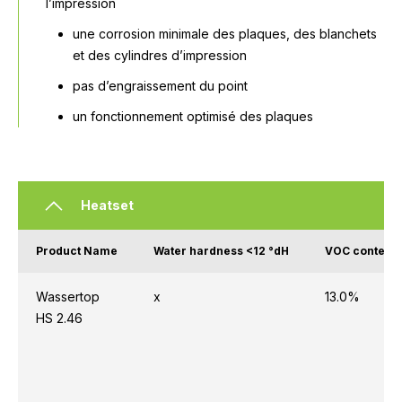
l’impression
une corrosion minimale des plaques, des blanchets
et des cylindres d’impression
pas d’engraissement du point
un fonctionnement optimisé des plaques
Heatset
Product Name
Water hardness <12 °dH
VOC content 
Wassertop
x
13.0%
HS 2.46