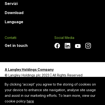
Servizi
Download
Language
Contatti
Social Media
Get in touch
A Langley Holdings Company
© Langley Holdings plc 2023 | All Rights Reserved
By clicking ‘accept’ you agree to the storing of cookies on
Politica sulla privacy
your device to enhance site navigation, analyse site usage
Legal Notice
and assist in our marketing efforts. To learn more, view our
Cookie Policy
cookie policy
here