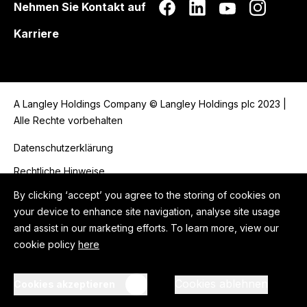
Nehmen Sie Kontakt auf
Karriere
A Langley Holdings Company © Langley Holdings plc 2023 |
Alle Rechte vorbehalten
Datenschutzerklärung
Rechtliche Hinweise
Cookie Richtlinen
By clicking ‘accept’ you agree to the storing of cookies on
your device to enhance site navigation, analyse site usage
Bekämpfung der Sklaverei
and assist in our marketing efforts. To learn more, view our
Verhaltenskodex
cookie policy
here
Impressum
Cookies ablehnen
Cookies akzeptieren
AGB