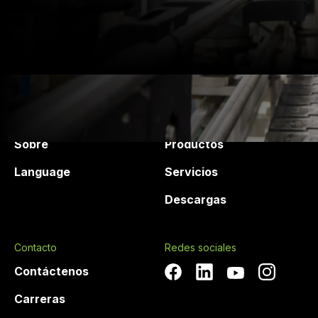
II. Schnieringstraße 44, 45329 Essen-
Stadtbezirke V, Germany
+49 201 43648-0
dc-nord@druckchemie.com
Druck Chemie
Productos y Servicios
Sobre
Productos
Language
Servicios
Descargas
Contacto
Redes sociales
Contáctenos
Carreras