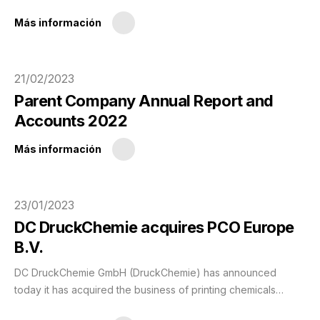
and graphics industries, has installed a highly successful
photovoltaic (PV) power system at its Swiss subsidiary.
Más información
21/02/2023
Parent Company Annual Report and
Accounts 2022
Más información
23/01/2023
DC DruckChemie acquires PCO Europe
B.V.
DC DruckChemie GmbH (DruckChemie) has announced
today it has acquired the business of printing chemicals
consumables manufacturer PCO Europe B.V.