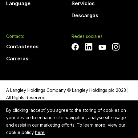
Language
Servicios
Descargas
Contacto
Redes sociales
Contáctenos
Carreras
A Langley Holdings Company © Langley Holdings plc 2023 |
All Rights Reserved
Política de privacidad
By clicking ‘accept’ you agree to the storing of cookies on
your device to enhance site navigation, analyse site usage
Legal Notice
and assist in our marketing efforts. To learn more, view our
Cookie Policy
cookie policy
here