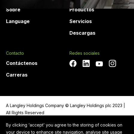
Sobre
Productos
Language
Servicios
Descargas
Contacto
Redes sociales
Contáctenos
Carreras
A Langley Holdings Company © Langley Holdings plc 2023 |
All Rights Reserved
Política de privacidad
By clicking ‘accept’ you agree to the storing of cookies on
your device to enhance site navigation, analyse site usage